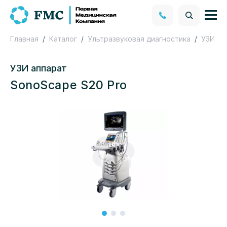
Главная
Каталог
Ультразвуковая диагностика
УЗИ ап
УЗИ аппарат
SonoScape S20 Pro