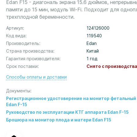
Edan F15 - диагональ экрана 15.6 дюймов, непрерывн
памяти до 15 мин, модуль Wi-Fi. Подходит для одно
трехплодной беременности.
Артикул
124126000
Код вида
119540
Производитель
Edan
Страна производства
Китай
Гарантия производителя
1 год
Срок поставки
Снято с производств
Способы оплаты и доставки
Документы
Регистрационное удостоверение на монитор фетальный 
Edan F-15
Руководство по эксплуатации КТГ аппарата Edan F-15
Брошюра на монитор плода и матери Edan F15