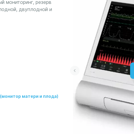
ый мониторинг, резерв
плодной, двуплодной и
а
(монитор матери и плода)