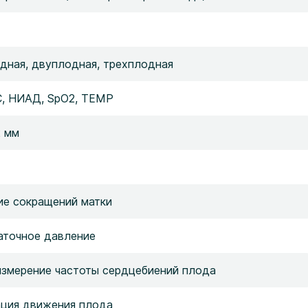
дная, двуплодная, трехплодная
С, НИАД, SpO2, TEMP
2 мм
ие сокращений матки
аточное давление
измерение частоты сердцебиений плода
ация движения плода