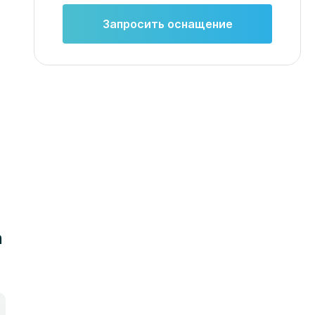
Запросить оснащение
Фетальный монитор
Bionet FC 700
Цена по запросу
Запросить КП